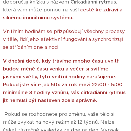
doporučuji knížku s názvem
Cirkadiánní rytmus
,
která vám může pomoci na vaší
cestě ke zdraví a
silnému imunitnímu systému.
Vnitřním hodinám se přizpůsobují všechny procesy
v těle, řídí jeho efektivní fungování a synchronizují
se střídáním dne a noci.
V dnešní době, kdy trávíme mnoho času uvnitř
budov, méně času venku a večer si svítíme
jasnými světly, tyto vnitřní hodiny narušujeme.
Pokud jste více jak 50x za rok mezi 22:00 - 5:00
minimálně 3 hodiny vzhůru, váš cirkadiánní rytmus
již nemusí být nastaven zcela správně.
Pokud se rozhodnete pro změnu, vaše tělo si
může zvykat na nový režim až 12 týdnů. Nelze
čekat zázračné výsledky ze dne na den. Vypsala