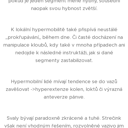
pokud je jeden segment méně hybný, sousední
naopak svou hybnost zvětší.
K lokální hypermobilitě také přispívá neustálé
,,prokřupávání,, během dne. Či časté docházení na
manipulace kloubů, kdy také v mnoha případech ani
nedojde k následné instruktáži, jak si dané
segmenty zastabilizovat.
Hypermobilní lidé mívají tendence se do vazů
zavěšovat ->hyperextenze kolen, loktů či výrazná
anteverze pánve.
Svaly bývají paradoxně zkrácené a tuhé. Strečink
však není vhodným řešením, rozvolněné vazivo jim